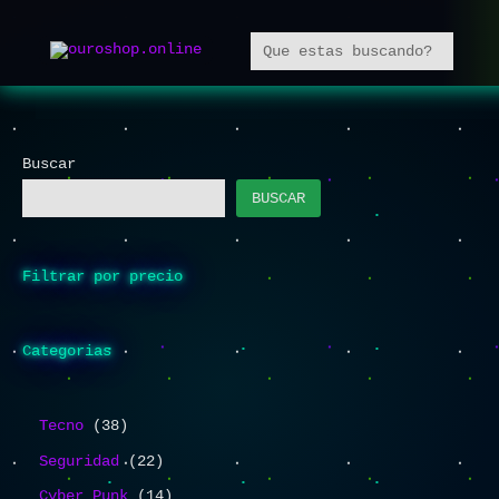
Ir
Buscar
3
6
2
3
4
1
4
5
al
8
8
2
5
8
4
8
8
contenido
p
p
p
p
p
p
p
p
r
r
r
r
r
r
r
r
o
o
o
o
o
o
o
o
Buscar
d
d
d
d
d
d
d
d
BUSCAR
u
u
u
u
u
u
u
u
c
c
c
c
c
c
c
c
t
t
t
t
t
t
t
t
Filtrar por precio
o
o
o
o
o
o
o
o
s
s
s
s
s
s
s
s
Categorias
Tecno
38
Seguridad
22
Cyber Punk
14