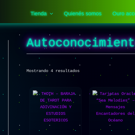
Sorted
by
popularity
Tienda
Quienés somos
Ouro acc
Autoconocimien
Mostrando 4 resultados