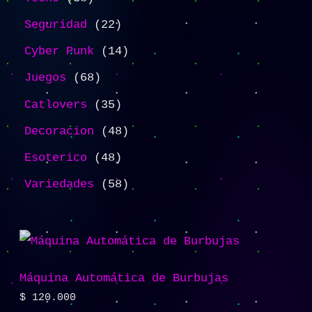
Seguridad
22
Cyber Punk
14
Juegos
68
Catlovers
35
Decoracion
48
Esoterico
48
Variedades
58
Máquina Automática de Burbujas
$
120.000