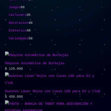
Juegos
68
Catlovers
35
Decoracion
48
Esoterico
48
Variedades
58
Máquina Automática de Burbujas
$
120.000
Guantes Láser Rojos con Luces LED para DJ y Club
$
450.000