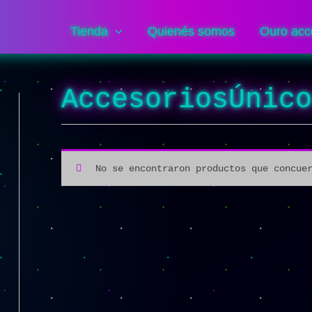
Tienda
Quienés somos
Ouro acc
AccesoriosÚnic
No se encontraron productos que concue