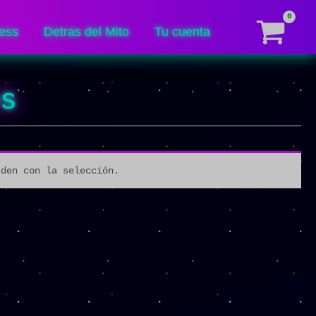
ess
Detras del Mito
Tu cuenta
os
rden con la selección.