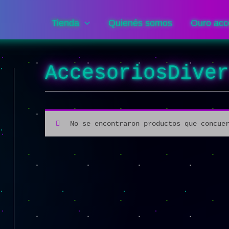
Tienda
Quienés somos
Ouro acc
AccesoriosDive
No se encontraron productos que concue