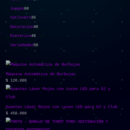
Juegos
68
Catlovers
35
Decoracion
48
Esoterico
48
Variedades
58
Máquina Automática de Burbujas
$
120.000
Guantes Láser Rojos con Luces LED para DJ y Club
$
450.000