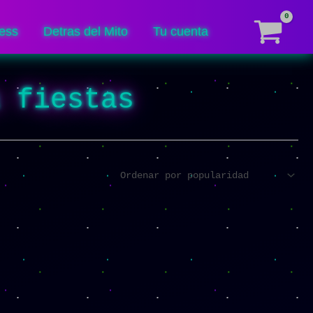
ess
Detras del Mito
Tu cuenta
a fiestas