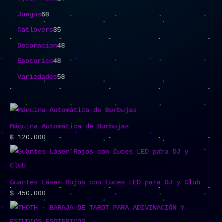
Juegos
68
Catlovers
35
Decoracion
48
Esoterico
48
Variedades
58
Máquina Automática de Burbujas
$
120.000
Guantes Láser Rojos con Luces LED para DJ y Club
$
450.000