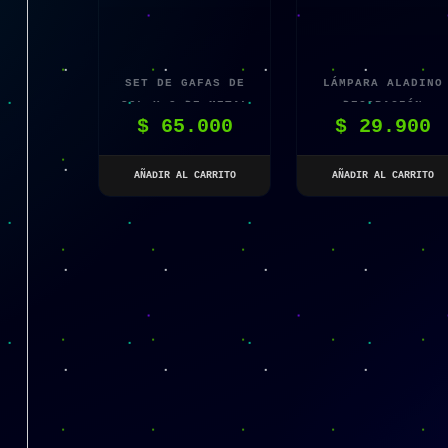
SET DE GAFAS DE
LÁMPARA ALADINO
SOL X 2 DE METAL
DECORACIÓN
$
65.000
$
29.900
STEAMPUNK UNISEX
EUROPEA VINTAGE
AÑADIR AL CARRITO
AÑADIR AL CARRITO