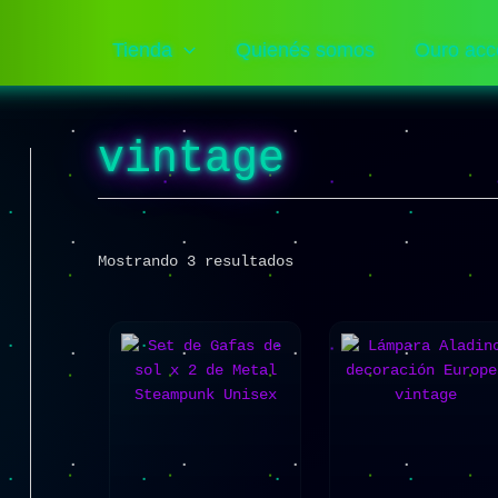
Sorted
by
popularity
Tienda
Quienés somos
Ouro acc
vintage
Mostrando 3 resultados