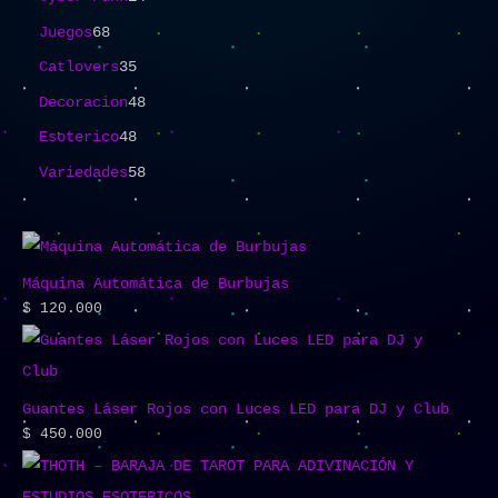
Juegos
68
Catlovers
35
Decoracion
48
Esoterico
48
Variedades
58
Máquina Automática de Burbujas
$
120.000
Guantes Láser Rojos con Luces LED para DJ y Club
$
450.000