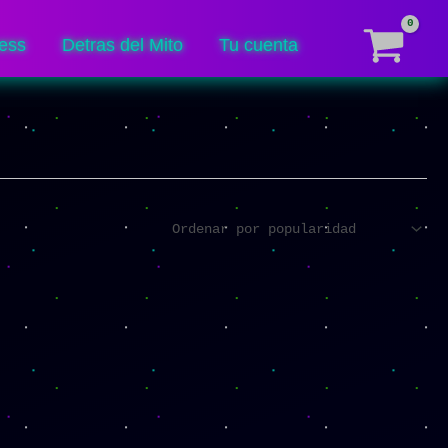
ess
Detras del Mito
Tu cuenta